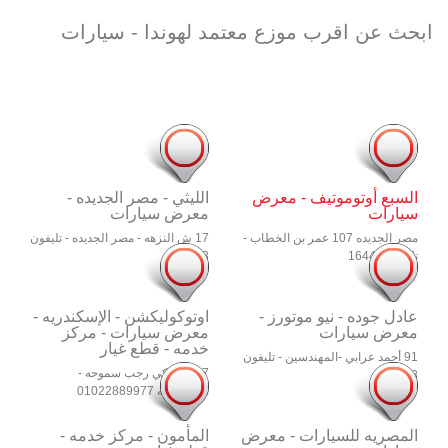
ابحث عن اقرب موزع معتمد لهوندا - سيارات
السبع أوتوموتيف - معرض
الليثي - مصر الجديده -
سيارات
معرض سيارات
مصر الجديده 107 عمر بن الخطاب -
17 ش النزهه - مصر الجديده - تليفون
تليفون 16449
19383
عادل جوده - نيو موتورز -
اوتوكوليكشن - الإسكندريه -
معرض سيارات
معرض سيارات - مركز
خدمه - قطع غيار
91 أحمد عرابي -المهندسين - تليفون
27 ش زكي رجب سموحه -
16658
الأسكندريه 01022889977
المصريه للسيارات - معرض
المأمون - مركز خدمه -