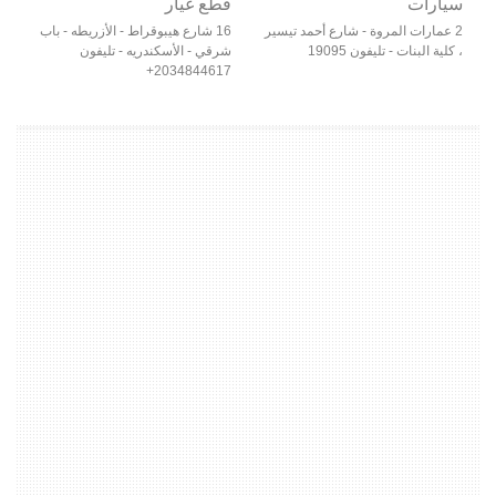
سيارات
قطع غيار
2 عمارات المروة - شارع أحمد تيسير
16 شارع هيبوقراط - الأزريطه - باب
، كلية البنات - تليفون 19095
شرقي - الأسكندريه - تليفون
2034844617+